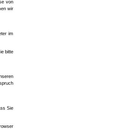
ese von
men wir
eter im
e bitte
nseren
nspruch
ass Sie
browser