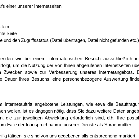
s einer unserer Internetseiten
ystem
hte Seite
und den Zugriffsstatus (Datei übertragen, Datei nicht gefunden etc.
nden wir bei einem informatorischen Besuch ausschließlich in 
folgt, um die Nutzung der von Ihnen abgerufenen Internetseiten üb
en Zwecken sowie zur Verbesserung unseres Internetangebots. D
ie Dauer Ihres Besuchs, eine personenbezogene Auswertung finde
Internetauftritt angebotene Leistungen, wie etwa die Beauftrag
n wollen, ist es dagegen nötig, dass Sie dazu weitere Daten ange
, die zur jeweiligen Abwicklung erforderlich sind, d.h. Ihre posta
 im Falle der Inanspruchnahme unserer Dienste als Sprachmittler.
llig tätigen; sie sind von uns gegebenenfalls entsprechend markiert.