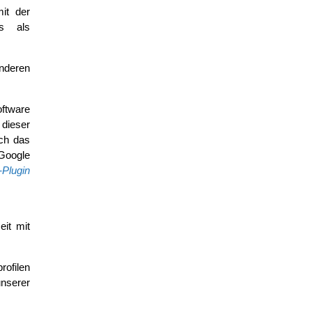
it der
ns als
nderen
ftware
 dieser
ch das
 Google
-Plugin
eit mit
rofilen
nserer