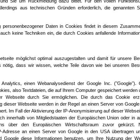
 und Sie um Rückmeldung dazu bittet. Für den vollen Funktions
s allerdings aus technischen Gründen erforderlich, die genannten 
g personenbezogener Daten in Cookies findet in diesem Zusamm
n auch keine Techniken ein, die durch Cookies anfallende Informatio
rnetseite möglichst optimal auszugestalten und damit für unsere B
s nötig, dass wir wissen, welche Teile davon wie bei unseren Be
Analytics, einen Webanalysedienst der Google Inc. ("Google"). 
okies, also Textdateien, die auf Ihrem Computer gespeichert werden 
er Webseite durch Sie ermöglichen. Die durch das Cookie erz
ng dieser Webseite werden in der Regel an einen Server von Google
rt. Im Fall der Aktivierung der IP-Anonymisierung auf dieser Websei
ch innerhalb von Mitgliedstaaten der Europäischen Union oder in 
ns über den Europäischen Wirtschaftsraum zuvor gekürzt. 
IP-Adresse an einen Server von Google in den USA übertragen un
rd Google diese Informationen benutzen, um Ihre Nutzung der We