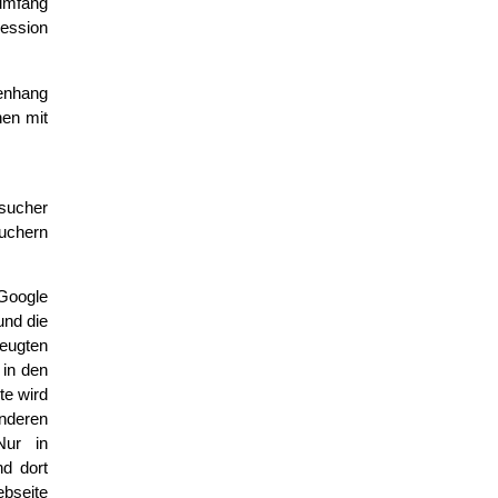
umfang
Session
enhang
nen mit
esucher
suchern
Google
und die
eugten
 in den
te wird
anderen
Nur in
d dort
bseite