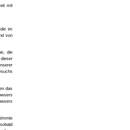
eit mit
 die im
nd von
e, die
 dieser
unserer
esuchs
nen das
rowsers
rowsers
timmte
 sobald