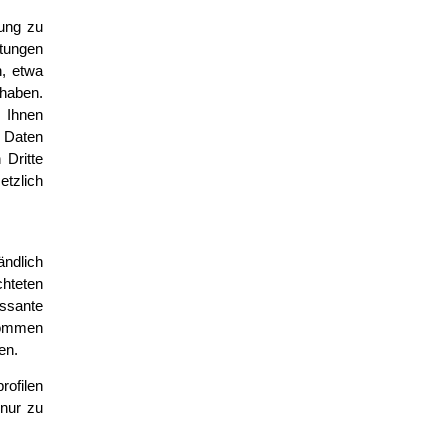
ung zu
stungen
n, etwa
 haben.
 Ihnen
 Daten
 Dritte
etzlich
ändlich
chteten
essante
kommen
en.
rofilen
 nur zu