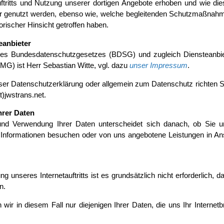
ftritts und Nutzung unserer dortigen Angebote erhoben und wie di
er genutzt werden, ebenso wie, welche begleitenden Schutzmaßnah
orischer Hinsicht getroffen haben.
eanbieter
 des Bundesdatenschutzgesetzes (BDSG) und zugleich Diensteanbi
G) ist Herr Sebastian Witte, vgl. dazu
unser Impressum
.
er Datenschutzerklärung oder allgemein zum Datenschutz richten Si
)jwstrans.net.
hrer Daten
nd Verwendung Ihrer Daten unterscheidet sich danach, ob Sie u
on Informationen besuchen oder von uns angebotene Leistungen in A
g unseres Internetauftritts ist es grundsätzlich nicht erforderlich, d
n.
ir in diesem Fall nur diejenigen Ihrer Daten, die uns Ihr Internet