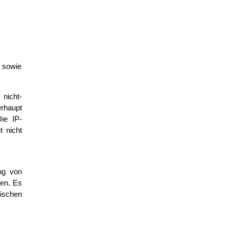
) sowie
nicht-
erhaupt
ie IP-
t nicht
ung von
ben. Es
lischen