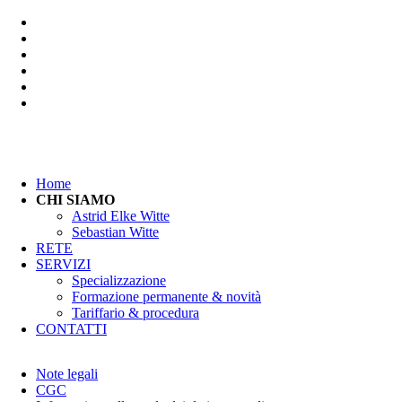
Salta
Home
la
CHI SIAMO
navigazione
Astrid Elke Witte
Sebastian Witte
RETE
SERVIZI
Specializzazione
Formazione permanente & novità
Tariffario & procedura
CONTATTI
Salta
Note legali
la
CGC
navigazione